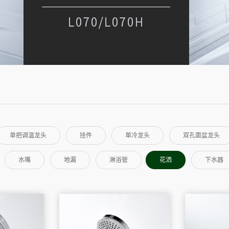
单把调温龙头
挂件
单冷龙头
双孔面盆龙头
水嘴
地漏
淋浴管
花洒
下水器