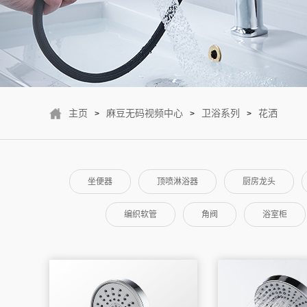
主页
麻豆无码视频中心
卫浴系列
花洒
>
>
>
坐便器
顶喷淋浴器
厨房龙头
编织软管
角阀
浴室柜