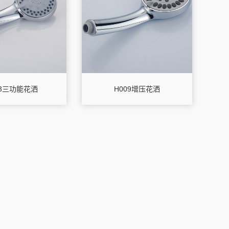
13三功能花洒
H009增压花洒