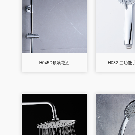
H045D顶喷花洒
H032 三功